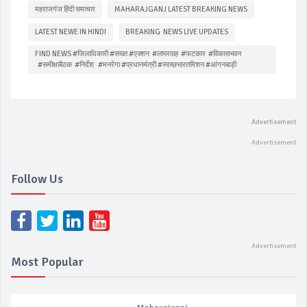
महराजगंज हिंदी समाचार
MAHARAJGANJ LATEST BREAKING NEWS
LATEST NEWE IN HINDI
BREAKING NEWS LIVE UPDATES
FIND NEWS #जिलाधिकारी #सख्त #एक्शन #लापरवाह #फटकार #विकासभवन
#समीक्षाबैठक #निर्देश #मनरेगा #प्रधानमंत्री #स्वच्छभारतमिशन #आंगनबाड़ी
Follow Us
Most Popular